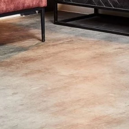
vintage of landelijke stijl. Bekijk hier al onze prachtig
Social Networks
Facebook
Instagram
Gallery
Categories
Home