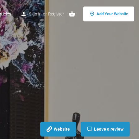
ticles
Sign in
or
Register
Add Your Website
Website
Leave a review