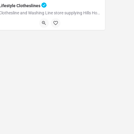
Lifestyle Clotheslines
Clothesline and Washing Line store supplying Hills Hoist and Australian made clothesline products Australia…