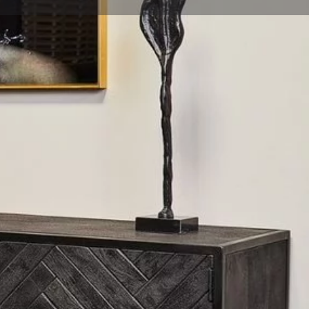
hare
Report