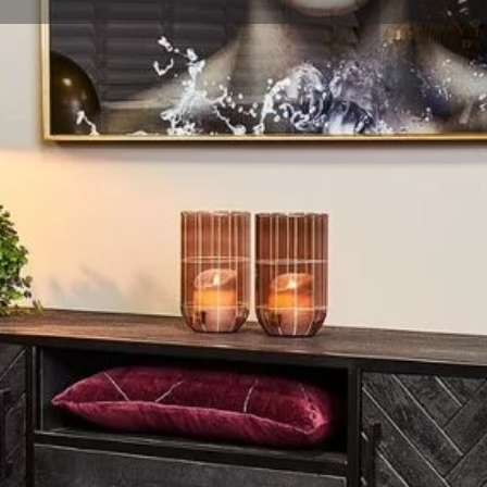
Profile
Reviews
0
Website
Leave a review
Bookmark
S
Ad
un je meubels online kopen in
rachtige en sfeervolle
tige woonwinkel of op onze
n en prachtige
ronde eettafels
.
l in Drenthe.
prachtige meubels in onze
 of
mangohout meubels
? In ons
oor een industriële stijl,