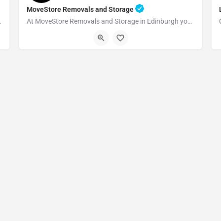
MoveStore Removals and Storage
your trusted partner for…
At MoveStore Removals and Storage in Edinburgh you can expect an excellent service every time. With…