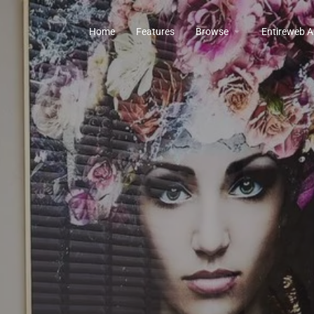
Home
Features
Browse
Entireweb Ar