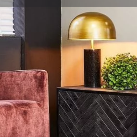
Get directions
Description
Ben je op zoek naar nieuwe meubels? Bij Max Wonen k
allerlei verschillende interieurstijlen. Wij hebben een p
woonwinkel in Havelte, vlakbij Meppel. In onze prach
website vind je onder andere eettafels, stoelen, kaste
Shop online of kom langs in onze prachtige woonwinke
Eén duidelijke stijl of een mix van stijlen?
Bij Max Wonen verkopen we prachtige meubels. Shop 
online shop. Ga jij voor landelijke meubels, industriele
assortiment meubels vind je prachtige houten meubels v